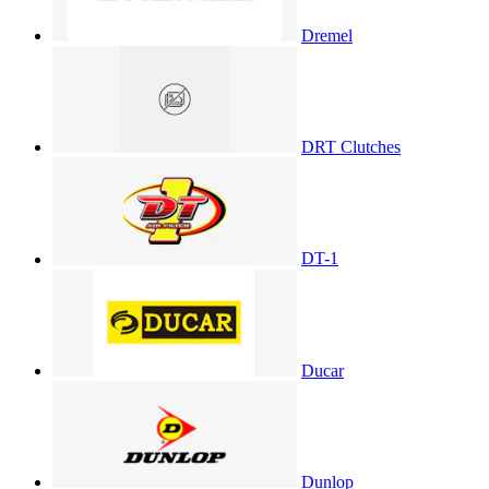
Dremel
DRT Clutches
DT-1
Ducar
Dunlop