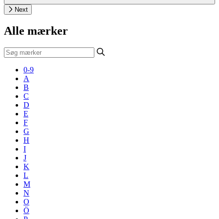
Next
Alle mærker
0-9
A
B
C
D
E
F
G
H
I
J
K
L
M
N
O
Ö