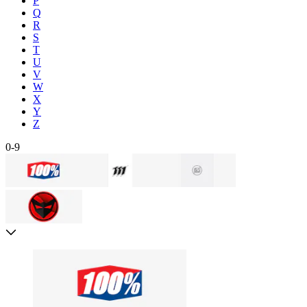
P
Q
R
S
T
U
V
W
X
Y
Z
0-9