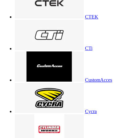
CTEK
CTi
CustomAcces
Cycra