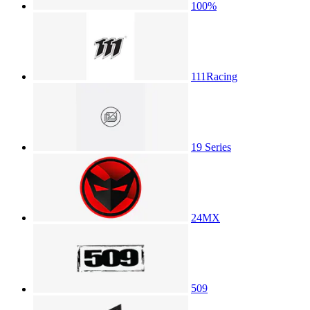
100%
111Racing
19 Series
24MX
509