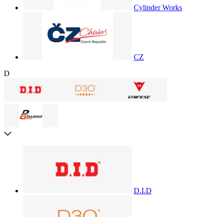
Cylinder Works
CZ
D
D.I.D