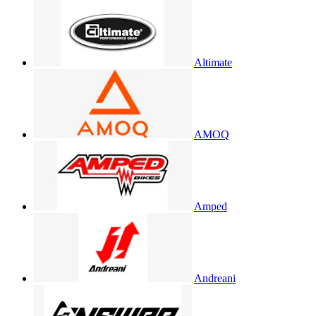
Altimate
AMOQ
Amped
Andreani