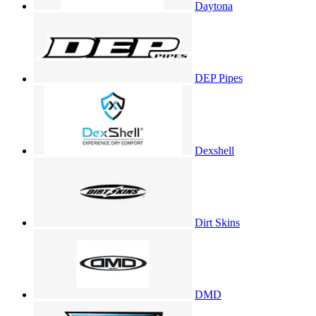
Daytona
DEP Pipes
Dexshell
Dirt Skins
DMD