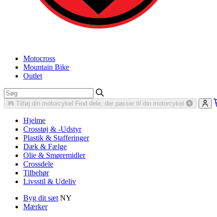
Motocross
Mountain Bike
Outlet
Tilføj din motorcykel
Find dele, der passer til din motorcykel
Hjelme
Crosstøj & -Udstyr
Plastik & Stafferinger
Dæk & Fælge
Olie & Smøremidler
Crossdele
Tilbehør
Livsstil & Udeliv
Byg dit sæt
NY
Mærker