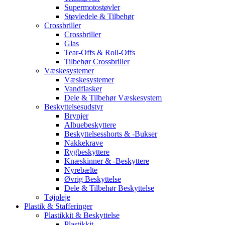
Supermotostøvler
Støvledele & Tilbehør
Crossbriller
Crossbriller
Glas
Tear-Offs & Roll-Offs
Tilbehør Crossbriller
Væskesystemer
Væskesystemer
Vandflasker
Dele & Tilbehør Væskesystem
Beskyttelsesudstyr
Brynjer
Albuebeskyttere
Beskyttelsesshorts & -Bukser
Nakkekrave
Rygbeskyttere
Knæskinner & -Beskyttere
Nyrebælte
Øvrig Beskyttelse
Dele & Tilbehør Beskyttelse
Tøjpleje
Plastik & Stafferinger
Plastikkit & Beskyttelse
Plastikkit