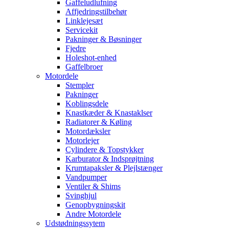
Gaffeludlufning
Affjedringstilbehør
Linklejesæt
Servicekit
Pakninger & Bøsninger
Fjedre
Holeshot-enhed
Gaffelbroer
Motordele
Stempler
Pakninger
Koblingsdele
Knastkæder & Knastaklser
Radiatorer & Køling
Motordæksler
Motorlejer
Cylindere & Topstykker
Karburator & Indsprøjtning
Krumtapaksler & Plejlstænger
Vandpumper
Ventiler & Shims
Svinghjul
Genopbygningskit
Andre Motordele
Udstødningssytem