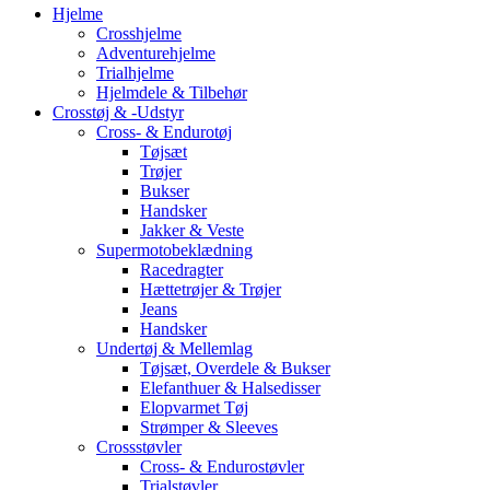
Hjelme
Crosshjelme
Adventurehjelme
Trialhjelme
Hjelmdele & Tilbehør
Crosstøj & -Udstyr
Cross- & Endurotøj
Tøjsæt
Trøjer
Bukser
Handsker
Jakker & Veste
Supermotobeklædning
Racedragter
Hættetrøjer & Trøjer
Jeans
Handsker
Undertøj & Mellemlag
Tøjsæt, Overdele & Bukser
Elefanthuer & Halsedisser
Elopvarmet Tøj
Strømper & Sleeves
Crossstøvler
Cross- & Endurostøvler
Trialstøvler