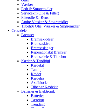
Olier
Væsker
Fedt & Smøremidler
Servicekit (Olie & Filter)
Filterolie & -Rens
Andre Væsker & Smøremidler
Tilbehør Olie, Væsker & Smøremidler
Crossdele
Bremser
Bremseklodser
Bremseskiver
Bremseslanger
Reperationskit Bremser
Bremsedele & Tilbehør
Kæder & Tandhjul
Kædekit
Tandhjul
Kæder
Kædelås
Axelblocks
Tilbehør Kædekit
Batterier & Elektronik
Batterier
Tændrør
Tænding