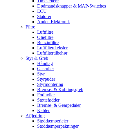
Timetællere
Dødmandsknapper & MAP-Switches
ECU
Statorer
Anden Elektronik
Filtre
Luftfiltre
Oliefiltre
Benzinfiltre
Luftfilterdæksler
Luftfiltertilbehør
Styr & Greb
Håndtag
Gasruller
Styr
Styrpuder
Styrmontering
Bremse- & Koblingsgreb
Fodhviler
Støttefødder
Bremse- & Gearpedaler
Kabler
Affjedring
Støddæmperlejer
Støddæmperpakninger