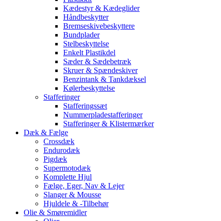
Kædestyr & Kædeglider
Håndbeskytter
Bremseskivebeskyttere
Bundplader
Stelbeskyttelse
Enkelt Plastikdel
Sæder & Sædebetræk
Skruer & Spændeskiver
Benzintank & Tankdæksel
Kølerbeskyttelse
Stafferinger
Stafferingssæt
Nummerpladestafferinger
Stafferinger & Klistermærker
Dæk & Fælge
Crossdæk
Endurodæk
Pigdæk
Supermotodæk
Komplette Hjul
Fælge, Eger, Nav & Lejer
Slanger & Mousse
Hjuldele & -Tilbehør
Olie & Smøremidler