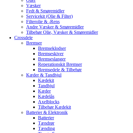
Olier
Væsker
Fedt & Smøremidler
Servicekit (Olie & Filter)
Filterolie & -Rens
Andre Væsker & Smøremidler
Tilbehør Olie, Væsker & Smøremidler
Crossdele
Bremser
Bremseklodser
Bremseskiver
Bremseslanger
Reperationskit Bremser
Bremsedele & Tilbehør
Kæder & Tandhjul
Kædekit
Tandhjul
Kæder
Kædelås
Axelblocks
Tilbehør Kædekit
Batterier & Elektronik
Batterier
Tændrør
Tænding