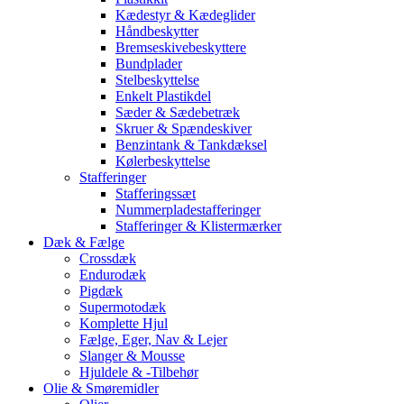
Kædestyr & Kædeglider
Håndbeskytter
Bremseskivebeskyttere
Bundplader
Stelbeskyttelse
Enkelt Plastikdel
Sæder & Sædebetræk
Skruer & Spændeskiver
Benzintank & Tankdæksel
Kølerbeskyttelse
Stafferinger
Stafferingssæt
Nummerpladestafferinger
Stafferinger & Klistermærker
Dæk & Fælge
Crossdæk
Endurodæk
Pigdæk
Supermotodæk
Komplette Hjul
Fælge, Eger, Nav & Lejer
Slanger & Mousse
Hjuldele & -Tilbehør
Olie & Smøremidler