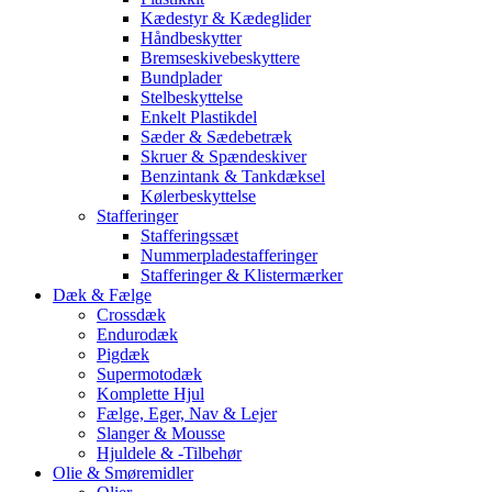
Kædestyr & Kædeglider
Håndbeskytter
Bremseskivebeskyttere
Bundplader
Stelbeskyttelse
Enkelt Plastikdel
Sæder & Sædebetræk
Skruer & Spændeskiver
Benzintank & Tankdæksel
Kølerbeskyttelse
Stafferinger
Stafferingssæt
Nummerpladestafferinger
Stafferinger & Klistermærker
Dæk & Fælge
Crossdæk
Endurodæk
Pigdæk
Supermotodæk
Komplette Hjul
Fælge, Eger, Nav & Lejer
Slanger & Mousse
Hjuldele & -Tilbehør
Olie & Smøremidler