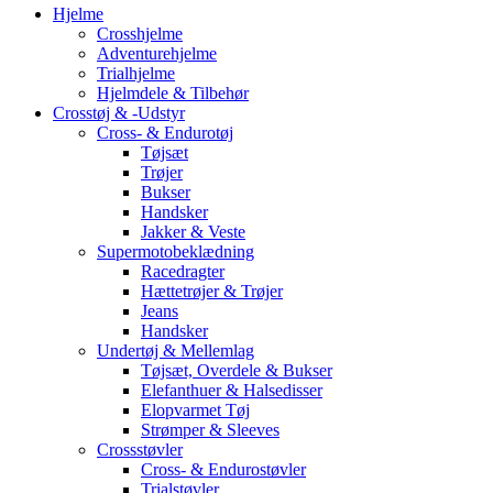
Hjelme
Crosshjelme
Adventurehjelme
Trialhjelme
Hjelmdele & Tilbehør
Crosstøj & -Udstyr
Cross- & Endurotøj
Tøjsæt
Trøjer
Bukser
Handsker
Jakker & Veste
Supermotobeklædning
Racedragter
Hættetrøjer & Trøjer
Jeans
Handsker
Undertøj & Mellemlag
Tøjsæt, Overdele & Bukser
Elefanthuer & Halsedisser
Elopvarmet Tøj
Strømper & Sleeves
Crossstøvler
Cross- & Endurostøvler
Trialstøvler