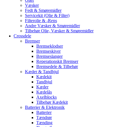
Olier
Væsker
Fedt & Smøremidler
Servicekit (Olie & Filter)
Filterolie & -Rens
Andre Væsker & Smøremidler
Tilbehør Olie, Væsker & Smøremidler
Crossdele
Bremser
Bremseklodser
Bremseskiver
Bremseslanger
Reperationskit Bremser
Bremsedele & Tilbehør
Kæder & Tandhjul
Kædekit
Tandhjul
Kæder
Kædelås
Axelblocks
Tilbehør Kædekit
Batterier & Elektronik
Batterier
Tændrør
Tænding