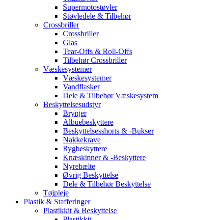
Supermotostøvler
Støvledele & Tilbehør
Crossbriller
Crossbriller
Glas
Tear-Offs & Roll-Offs
Tilbehør Crossbriller
Væskesystemer
Væskesystemer
Vandflasker
Dele & Tilbehør Væskesystem
Beskyttelsesudstyr
Brynjer
Albuebeskyttere
Beskyttelsesshorts & -Bukser
Nakkekrave
Rygbeskyttere
Knæskinner & -Beskyttere
Nyrebælte
Øvrig Beskyttelse
Dele & Tilbehør Beskyttelse
Tøjpleje
Plastik & Stafferinger
Plastikkit & Beskyttelse
Plastikkit