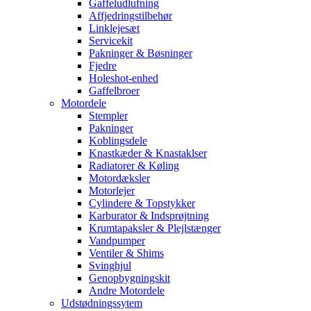
Gaffeludlufning
Affjedringstilbehør
Linklejesæt
Servicekit
Pakninger & Bøsninger
Fjedre
Holeshot-enhed
Gaffelbroer
Motordele
Stempler
Pakninger
Koblingsdele
Knastkæder & Knastaklser
Radiatorer & Køling
Motordæksler
Motorlejer
Cylindere & Topstykker
Karburator & Indsprøjtning
Krumtapaksler & Plejlstænger
Vandpumper
Ventiler & Shims
Svinghjul
Genopbygningskit
Andre Motordele
Udstødningssytem