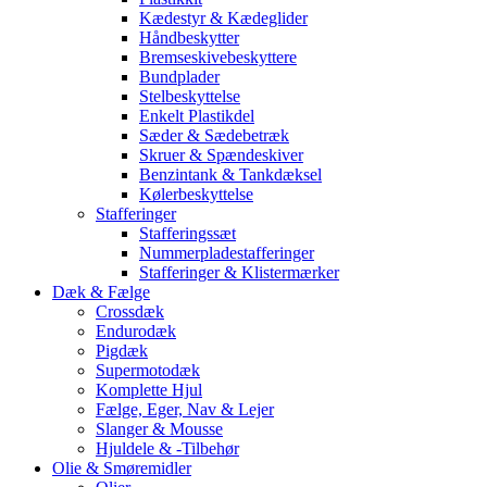
Kædestyr & Kædeglider
Håndbeskytter
Bremseskivebeskyttere
Bundplader
Stelbeskyttelse
Enkelt Plastikdel
Sæder & Sædebetræk
Skruer & Spændeskiver
Benzintank & Tankdæksel
Kølerbeskyttelse
Stafferinger
Stafferingssæt
Nummerpladestafferinger
Stafferinger & Klistermærker
Dæk & Fælge
Crossdæk
Endurodæk
Pigdæk
Supermotodæk
Komplette Hjul
Fælge, Eger, Nav & Lejer
Slanger & Mousse
Hjuldele & -Tilbehør
Olie & Smøremidler