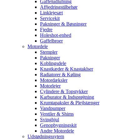
Gaffeludlufning
Affjedringstilbehør
Linklejesæt
Servicekit
Pakninger & Bøsninger
Fjedre
Holeshot-enhed
Gaffelbroer
Motordele
Stempler
Pakninger
Koblingsdele
Knastkæder & Knastaklser
Radiatorer & Køling
Motordæksler
Motorlejer
Cylindere & Topstykker
Karburator & Indsprøjtning
Krumtapaksler & Plejlstænger
Vandpumper
Ventiler & Shims
Svinghjul
Genopbygningskit
Andre Motordele
Udstødningssytem