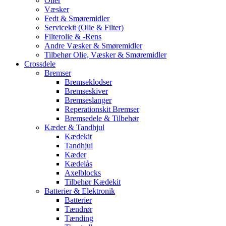
Olier
Væsker
Fedt & Smøremidler
Servicekit (Olie & Filter)
Filterolie & -Rens
Andre Væsker & Smøremidler
Tilbehør Olie, Væsker & Smøremidler
Crossdele
Bremser
Bremseklodser
Bremseskiver
Bremseslanger
Reperationskit Bremser
Bremsedele & Tilbehør
Kæder & Tandhjul
Kædekit
Tandhjul
Kæder
Kædelås
Axelblocks
Tilbehør Kædekit
Batterier & Elektronik
Batterier
Tændrør
Tænding