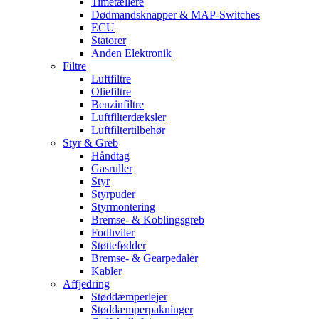
Timetællere
Dødmandsknapper & MAP-Switches
ECU
Statorer
Anden Elektronik
Filtre
Luftfiltre
Oliefiltre
Benzinfiltre
Luftfilterdæksler
Luftfiltertilbehør
Styr & Greb
Håndtag
Gasruller
Styr
Styrpuder
Styrmontering
Bremse- & Koblingsgreb
Fodhviler
Støttefødder
Bremse- & Gearpedaler
Kabler
Affjedring
Støddæmperlejer
Støddæmperpakninger