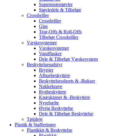
Supermotostøvler
Støvledele & Tilbehør
Crossbriller
Crossbriller
Glas
Tear-Offs & Roll-Offs
Tilbehør Crossbriller
Væskesystemer
Væskesystemer
Vandflasker
Dele & Tilbehør Væskesystem
Beskyttelsesudstyr
Brynjer
Albuebeskyttere
Beskyttelsesshorts & -Bukser
Nakkekrave
Rygbeskyttere
Knæskinner & -Beskyttere
Nyrebælte
Øvrig Beskyttelse
Dele & Tilbehør Beskyttelse
Tøjpleje
Plastik & Stafferinger
Plastikkit & Beskyttelse
Plastikkit