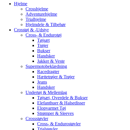
Hjelme
Crosshjelme
Adventurehjelme
Trialhjelme
Hjelmdele & Tilbehør
Crosstøj & -Udstyr
Cross- & Endurotøj
Tøjsæt
Trøjer
Bukser
Handsker
Jakker & Veste
Supermotobeklædning
Racedragter
Hættetrøjer & Trøjer
Jeans
Handsker
Undertøj & Mellemlag
Tøjsæt, Overdele & Bukser
Elefanthuer & Halsedisser
Elopvarmet Tøj
Strømper & Sleeves
Crossstøvler
Cross- & Endurostøvler
Trialstøvler