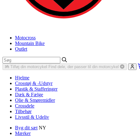
Motocross
Mountain Bike
Outlet
Tilføj din motorcykel
Find dele, der passer til din motorcykel
Hjelme
Crosstøj & -Udstyr
Plastik & Stafferinger
Dæk & Fælge
Olie & Smøremidler
Crossdele
Tilbehør
Livsstil & Udeliv
Byg dit sæt
NY
Mærker