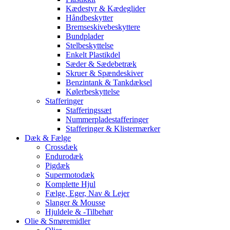
Kædestyr & Kædeglider
Håndbeskytter
Bremseskivebeskyttere
Bundplader
Stelbeskyttelse
Enkelt Plastikdel
Sæder & Sædebetræk
Skruer & Spændeskiver
Benzintank & Tankdæksel
Kølerbeskyttelse
Stafferinger
Stafferingssæt
Nummerpladestafferinger
Stafferinger & Klistermærker
Dæk & Fælge
Crossdæk
Endurodæk
Pigdæk
Supermotodæk
Komplette Hjul
Fælge, Eger, Nav & Lejer
Slanger & Mousse
Hjuldele & -Tilbehør
Olie & Smøremidler