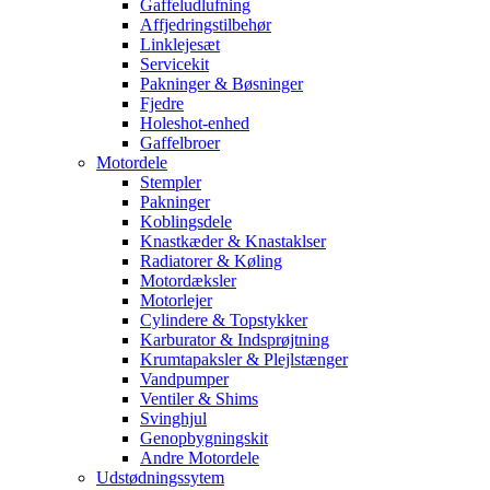
Gaffeludlufning
Affjedringstilbehør
Linklejesæt
Servicekit
Pakninger & Bøsninger
Fjedre
Holeshot-enhed
Gaffelbroer
Motordele
Stempler
Pakninger
Koblingsdele
Knastkæder & Knastaklser
Radiatorer & Køling
Motordæksler
Motorlejer
Cylindere & Topstykker
Karburator & Indsprøjtning
Krumtapaksler & Plejlstænger
Vandpumper
Ventiler & Shims
Svinghjul
Genopbygningskit
Andre Motordele
Udstødningssytem