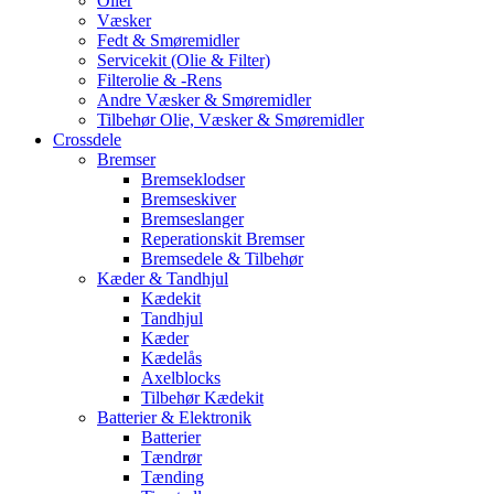
Olier
Væsker
Fedt & Smøremidler
Servicekit (Olie & Filter)
Filterolie & -Rens
Andre Væsker & Smøremidler
Tilbehør Olie, Væsker & Smøremidler
Crossdele
Bremser
Bremseklodser
Bremseskiver
Bremseslanger
Reperationskit Bremser
Bremsedele & Tilbehør
Kæder & Tandhjul
Kædekit
Tandhjul
Kæder
Kædelås
Axelblocks
Tilbehør Kædekit
Batterier & Elektronik
Batterier
Tændrør
Tænding