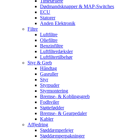
Timetællere
Dødmandsknapper & MAP-Switches
ECU
Statorer
Anden Elektronik
Filtre
Luftfiltre
Oliefiltre
Benzinfiltre
Luftfilterdæksler
Luftfiltertilbehør
Styr & Greb
Håndtag
Gasruller
Styr
Styrpuder
Styrmontering
Bremse- & Koblingsgreb
Fodhviler
Støttefødder
Bremse- & Gearpedaler
Kabler
Affjedring
Støddæmperlejer
Støddæmperpakninger