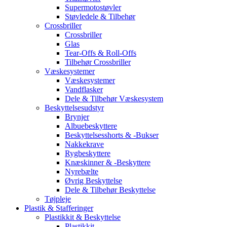
Supermotostøvler
Støvledele & Tilbehør
Crossbriller
Crossbriller
Glas
Tear-Offs & Roll-Offs
Tilbehør Crossbriller
Væskesystemer
Væskesystemer
Vandflasker
Dele & Tilbehør Væskesystem
Beskyttelsesudstyr
Brynjer
Albuebeskyttere
Beskyttelsesshorts & -Bukser
Nakkekrave
Rygbeskyttere
Knæskinner & -Beskyttere
Nyrebælte
Øvrig Beskyttelse
Dele & Tilbehør Beskyttelse
Tøjpleje
Plastik & Stafferinger
Plastikkit & Beskyttelse
Plastikkit