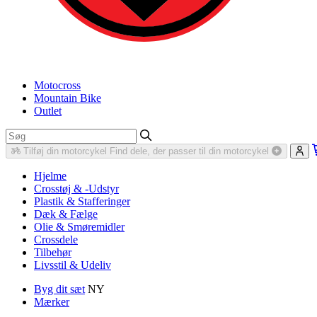
Motocross
Mountain Bike
Outlet
Tilføj din motorcykel
Find dele, der passer til din motorcykel
Hjelme
Crosstøj & -Udstyr
Plastik & Stafferinger
Dæk & Fælge
Olie & Smøremidler
Crossdele
Tilbehør
Livsstil & Udeliv
Byg dit sæt
NY
Mærker