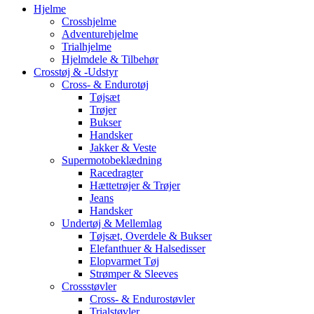
Hjelme
Crosshjelme
Adventurehjelme
Trialhjelme
Hjelmdele & Tilbehør
Crosstøj & -Udstyr
Cross- & Endurotøj
Tøjsæt
Trøjer
Bukser
Handsker
Jakker & Veste
Supermotobeklædning
Racedragter
Hættetrøjer & Trøjer
Jeans
Handsker
Undertøj & Mellemlag
Tøjsæt, Overdele & Bukser
Elefanthuer & Halsedisser
Elopvarmet Tøj
Strømper & Sleeves
Crossstøvler
Cross- & Endurostøvler
Trialstøvler