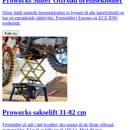
Proworks Sinter Offroad bremseklodser
Disse fuldt sintrede bremseklodser er bygget til alle køreforhold og
har en enestående slidstyrke. Fremstillet i Europa og ECE R90-
godkendt.
Køb nu
Proworks sakselift 31-82 cm
Fremstillet af stål i høj kvalitet, der passer til de fleste offroad-
motorcykler. Klar til at løfte op til 160 kg. Mød dit nye