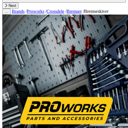
Next
Brands
/
Proworks
/
Crossdele
/
Bremser
/
Bremseskiver
…