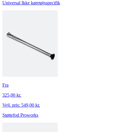
Universal
Ikke køretøjsspecifik
Fra
325,00 kr.
Vejl. pris:
549,00 kr.
Støttefod Proworks