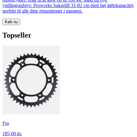
yndlingsudstyr: Proworks Sakselift 31-82 cm med høj løftekapacitet,
perfekt til alle dine reparationer i garagen.
Køb nu
Topseller
Fra
185,00 kr.