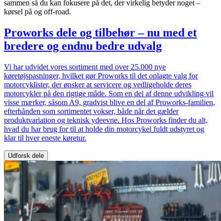
sammen så du kan fokusere på det, der virkelig betyder noget –
kørsel på og off-road.
Proworks dele og tilbehør – nu med et
bredere og endnu bedre udvalg
Vi har udvidet vores sortiment med over 25.000 nye
køretøjspasninger, hvilket gør Proworks til det oplagte valg for
motorcyklister, der ønsker at servicere og vedligeholde deres
motorcykler på den rigtige måde. Som en del af denne udvikling vil
visse mærker, såsom A9, gradvist blive en del af Proworks-familien,
efterhånden som sortimentet vokser, både når det gælder
produktvariation og teknisk ydeevne. Hos Proworks finder du alt,
hvad du har brug for til at holde din motorcykel fuldt udstyret og
klar til hver eneste køretur.
Udforsk dele