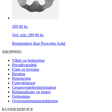
209,00 kr.
Vejl. pris:
299,00 kr.
Bremseskive Bag Proworks Solid
SHOPPING
Vilkår og betingelser
Privatlivspolitik
Fragt og levering
Betaling
Returnering
Fortrydelsesret
Genanvendelsesinformation
Reklamationer og klager
Ordrestatus
Overensstemmelseserklæring
KUNDESERVICE