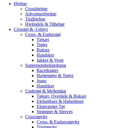
Hjelme
Crosshjelme
Adventurehjelme
Trialhjelme
Hjelmdele & Tilbehør
Crosstøj & -Udstyr
Cross- & Endurotøj
Tøjsæt
Trøjer
Bukser
Handsker
Jakker & Veste
Supermotobeklædning
Racedragter
Hættetrøjer & Trøjer
Jeans
Handsker
Undertøj & Mellemlag
Tøjsæt, Overdele & Bukser
Elefanthuer & Halsedisser
Elopvarmet Tøj
Strømper & Sleeves
Crossstøvler
Cross- & Endurostøvler
Trialstøvler