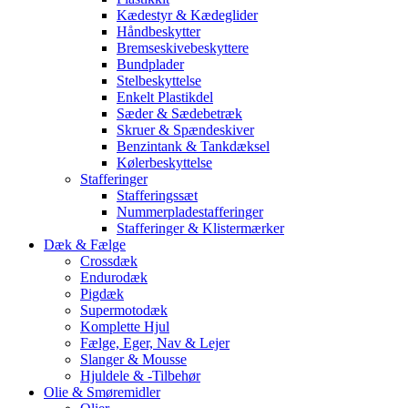
Kædestyr & Kædeglider
Håndbeskytter
Bremseskivebeskyttere
Bundplader
Stelbeskyttelse
Enkelt Plastikdel
Sæder & Sædebetræk
Skruer & Spændeskiver
Benzintank & Tankdæksel
Kølerbeskyttelse
Stafferinger
Stafferingssæt
Nummerpladestafferinger
Stafferinger & Klistermærker
Dæk & Fælge
Crossdæk
Endurodæk
Pigdæk
Supermotodæk
Komplette Hjul
Fælge, Eger, Nav & Lejer
Slanger & Mousse
Hjuldele & -Tilbehør
Olie & Smøremidler