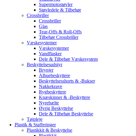
Supermotostøvler
Støvledele & Tilbehør
Crossbriller
Crossbriller
Glas
Tear-Offs & Roll-Offs
Tilbehør Crossbriller
Væskesystemer
Væskesystemer
Vandflasker
Dele & Tilbehør Væskesystem
Beskyttelsesudstyr
Brynjer
Albuebeskyttere
Beskyttelsesshorts & -Bukser
Nakkekrave
Rygbeskyttere
Knæskinner & -Beskyttere
Nyrebælte
Øvrig Beskyttelse
Dele & Tilbehør Beskyttelse
Tøjpleje
Plastik & Stafferinger
Plastikkit & Beskyttelse
Plastikkit