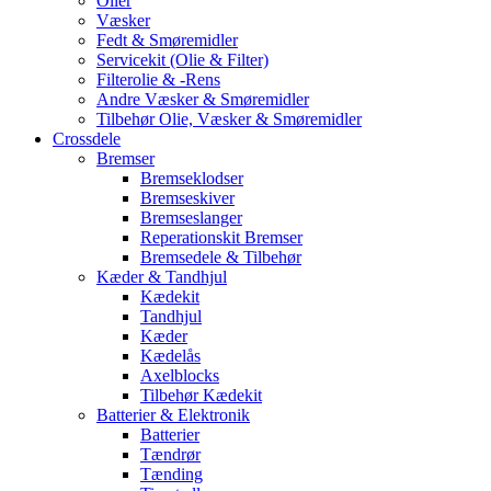
Olier
Væsker
Fedt & Smøremidler
Servicekit (Olie & Filter)
Filterolie & -Rens
Andre Væsker & Smøremidler
Tilbehør Olie, Væsker & Smøremidler
Crossdele
Bremser
Bremseklodser
Bremseskiver
Bremseslanger
Reperationskit Bremser
Bremsedele & Tilbehør
Kæder & Tandhjul
Kædekit
Tandhjul
Kæder
Kædelås
Axelblocks
Tilbehør Kædekit
Batterier & Elektronik
Batterier
Tændrør
Tænding