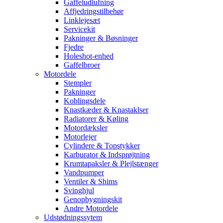
Gaffeludlufning
Affjedringstilbehør
Linklejesæt
Servicekit
Pakninger & Bøsninger
Fjedre
Holeshot-enhed
Gaffelbroer
Motordele
Stempler
Pakninger
Koblingsdele
Knastkæder & Knastaklser
Radiatorer & Køling
Motordæksler
Motorlejer
Cylindere & Topstykker
Karburator & Indsprøjtning
Krumtapaksler & Plejlstænger
Vandpumper
Ventiler & Shims
Svinghjul
Genopbygningskit
Andre Motordele
Udstødningssytem