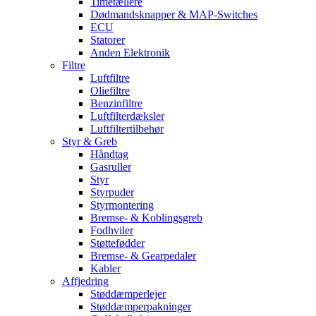
Timetællere
Dødmandsknapper & MAP-Switches
ECU
Statorer
Anden Elektronik
Filtre
Luftfiltre
Oliefiltre
Benzinfiltre
Luftfilterdæksler
Luftfiltertilbehør
Styr & Greb
Håndtag
Gasruller
Styr
Styrpuder
Styrmontering
Bremse- & Koblingsgreb
Fodhviler
Støttefødder
Bremse- & Gearpedaler
Kabler
Affjedring
Støddæmperlejer
Støddæmperpakninger