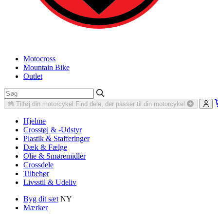
Motocross
Mountain Bike
Outlet
Tilføj din motorcykel
Find dele, der passer til din motorcykel
Hjelme
Crosstøj & -Udstyr
Plastik & Stafferinger
Dæk & Fælge
Olie & Smøremidler
Crossdele
Tilbehør
Livsstil & Udeliv
Byg dit sæt
NY
Mærker