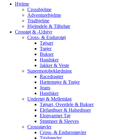
Hjelme
Crosshjelme
Adventurehjelme
Trialhjelme
Hjelmdele & Tilbehør
Crosstøj & -Udstyr
Cross- & Endurotøj
Tøjsæt
Trøjer
Bukser
Handsker
Jakker & Veste
Supermotobeklædning
Racedragter
Hættetrøjer & Trøjer
Jeans
Handsker
Undertøj & Mellemlag
Tøjsæt, Overdele & Bukser
Elefanthuer & Halsedisser
Elopvarmet Tøj
Strømper & Sleeves
Crossstøvler
Cross- & Endurostøvler
Trialstøvler