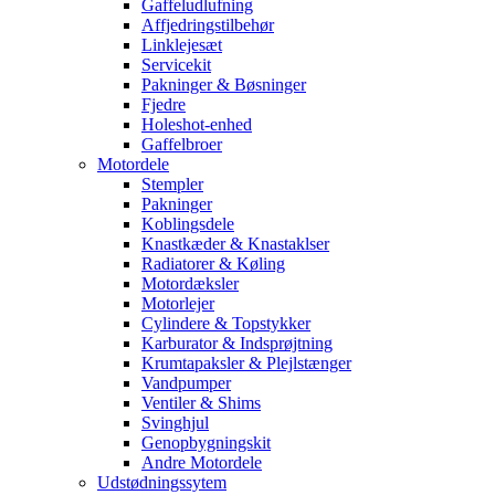
Gaffeludlufning
Affjedringstilbehør
Linklejesæt
Servicekit
Pakninger & Bøsninger
Fjedre
Holeshot-enhed
Gaffelbroer
Motordele
Stempler
Pakninger
Koblingsdele
Knastkæder & Knastaklser
Radiatorer & Køling
Motordæksler
Motorlejer
Cylindere & Topstykker
Karburator & Indsprøjtning
Krumtapaksler & Plejlstænger
Vandpumper
Ventiler & Shims
Svinghjul
Genopbygningskit
Andre Motordele
Udstødningssytem