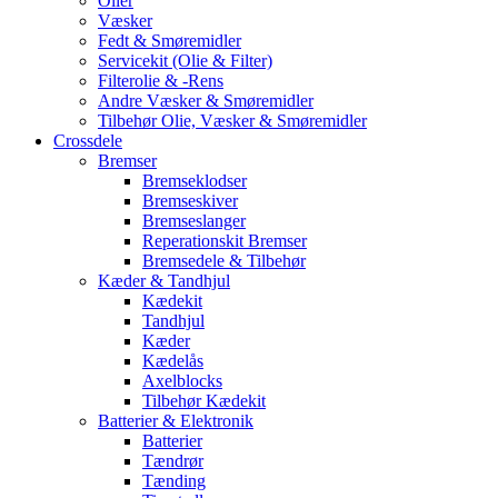
Olier
Væsker
Fedt & Smøremidler
Servicekit (Olie & Filter)
Filterolie & -Rens
Andre Væsker & Smøremidler
Tilbehør Olie, Væsker & Smøremidler
Crossdele
Bremser
Bremseklodser
Bremseskiver
Bremseslanger
Reperationskit Bremser
Bremsedele & Tilbehør
Kæder & Tandhjul
Kædekit
Tandhjul
Kæder
Kædelås
Axelblocks
Tilbehør Kædekit
Batterier & Elektronik
Batterier
Tændrør
Tænding