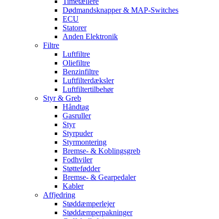
Timetællere
Dødmandsknapper & MAP-Switches
ECU
Statorer
Anden Elektronik
Filtre
Luftfiltre
Oliefiltre
Benzinfiltre
Luftfilterdæksler
Luftfiltertilbehør
Styr & Greb
Håndtag
Gasruller
Styr
Styrpuder
Styrmontering
Bremse- & Koblingsgreb
Fodhviler
Støttefødder
Bremse- & Gearpedaler
Kabler
Affjedring
Støddæmperlejer
Støddæmperpakninger