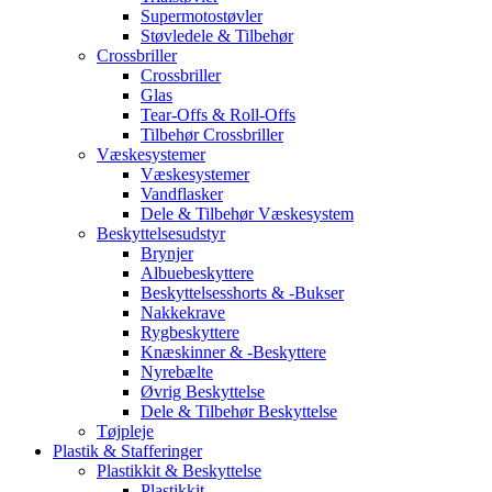
Supermotostøvler
Støvledele & Tilbehør
Crossbriller
Crossbriller
Glas
Tear-Offs & Roll-Offs
Tilbehør Crossbriller
Væskesystemer
Væskesystemer
Vandflasker
Dele & Tilbehør Væskesystem
Beskyttelsesudstyr
Brynjer
Albuebeskyttere
Beskyttelsesshorts & -Bukser
Nakkekrave
Rygbeskyttere
Knæskinner & -Beskyttere
Nyrebælte
Øvrig Beskyttelse
Dele & Tilbehør Beskyttelse
Tøjpleje
Plastik & Stafferinger
Plastikkit & Beskyttelse
Plastikkit