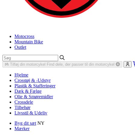
Motocross
Mountain Bike
Outlet
Tilføj din motorcykel
Find dele, der passer til din motorcykel
Hjelme
Crosstøj & -Udstyr
Plastik & Stafferinger
Dæk & Fælge
Olie & Smøremidler
Crossdele
Tilbehør
Livsstil & Udeliv
Byg dit sæt
NY
Mærker