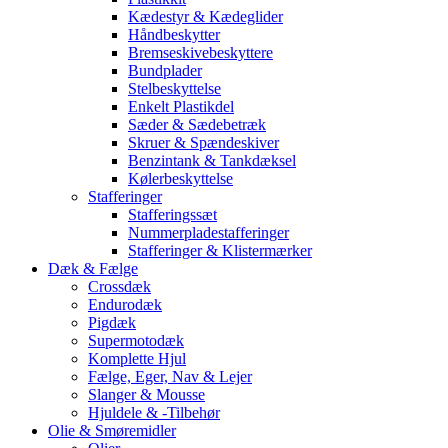
Kædestyr & Kædeglider
Håndbeskytter
Bremseskivebeskyttere
Bundplader
Stelbeskyttelse
Enkelt Plastikdel
Sæder & Sædebetræk
Skruer & Spændeskiver
Benzintank & Tankdæksel
Kølerbeskyttelse
Stafferinger
Stafferingssæt
Nummerpladestafferinger
Stafferinger & Klistermærker
Dæk & Fælge
Crossdæk
Endurodæk
Pigdæk
Supermotodæk
Komplette Hjul
Fælge, Eger, Nav & Lejer
Slanger & Mousse
Hjuldele & -Tilbehør
Olie & Smøremidler