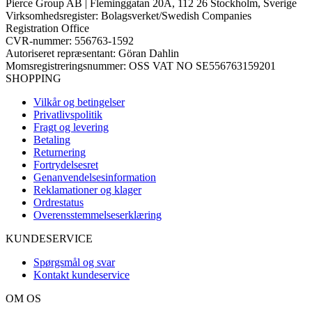
Pierce Group AB | Fleminggatan 20A, 112 26 Stockholm, Sverige
Virksomhedsregister: Bolagsverket/Swedish Companies
Registration Office
CVR-nummer: 556763-1592
Autoriseret repræsentant: Göran Dahlin
Momsregistreringsnummer: OSS VAT NO SE556763159201
SHOPPING
Vilkår og betingelser
Privatlivspolitik
Fragt og levering
Betaling
Returnering
Fortrydelsesret
Genanvendelsesinformation
Reklamationer og klager
Ordrestatus
Overensstemmelseserklæring
KUNDESERVICE
Spørgsmål og svar
Kontakt kundeservice
OM OS