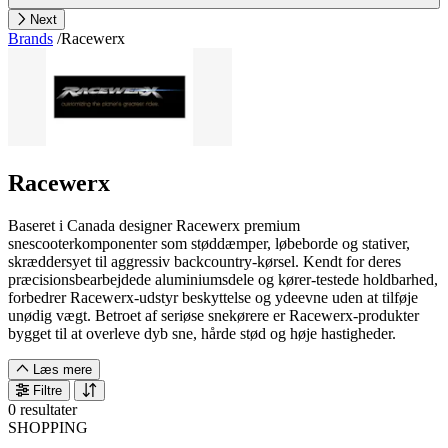
Next
Brands
/
Racewerx
Racewerx
Baseret i Canada designer Racewerx premium
snescooterkomponenter som støddæmper, løbeborde og stativer,
skræddersyet til aggressiv backcountry-kørsel. Kendt for deres
præcisionsbearbejdede aluminiumsdele og kører-testede holdbarhed,
forbedrer Racewerx-udstyr beskyttelse og ydeevne uden at tilføje
unødig vægt. Betroet af seriøse snekørere er Racewerx-produkter
bygget til at overleve dyb sne, hårde stød og høje hastigheder.
Læs mere
Filtre
0 resultater
SHOPPING