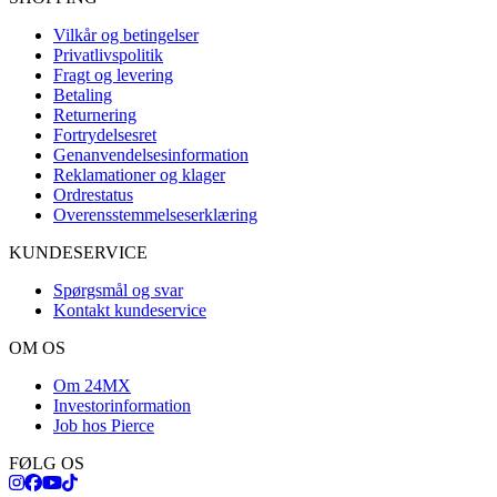
Vilkår og betingelser
Privatlivspolitik
Fragt og levering
Betaling
Returnering
Fortrydelsesret
Genanvendelsesinformation
Reklamationer og klager
Ordrestatus
Overensstemmelseserklæring
KUNDESERVICE
Spørgsmål og svar
Kontakt kundeservice
OM OS
Om 24MX
Investorinformation
Job hos Pierce
FØLG OS