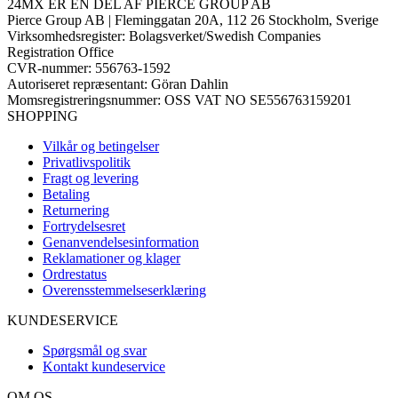
24MX ER EN DEL AF PIERCE GROUP AB
Pierce Group AB | Fleminggatan 20A, 112 26 Stockholm, Sverige
Virksomhedsregister: Bolagsverket/Swedish Companies
Registration Office
CVR-nummer: 556763-1592
Autoriseret repræsentant: Göran Dahlin
Momsregistreringsnummer: OSS VAT NO SE556763159201
SHOPPING
Vilkår og betingelser
Privatlivspolitik
Fragt og levering
Betaling
Returnering
Fortrydelsesret
Genanvendelsesinformation
Reklamationer og klager
Ordrestatus
Overensstemmelseserklæring
KUNDESERVICE
Spørgsmål og svar
Kontakt kundeservice
OM OS