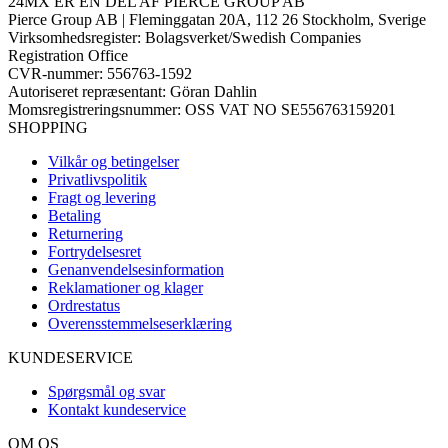
24MX ER EN DEL AF PIERCE GROUP AB
Pierce Group AB | Fleminggatan 20A, 112 26 Stockholm, Sverige
Virksomhedsregister: Bolagsverket/Swedish Companies
Registration Office
CVR-nummer: 556763-1592
Autoriseret repræsentant: Göran Dahlin
Momsregistreringsnummer: OSS VAT NO SE556763159201
SHOPPING
Vilkår og betingelser
Privatlivspolitik
Fragt og levering
Betaling
Returnering
Fortrydelsesret
Genanvendelsesinformation
Reklamationer og klager
Ordrestatus
Overensstemmelseserklæring
KUNDESERVICE
Spørgsmål og svar
Kontakt kundeservice
OM OS