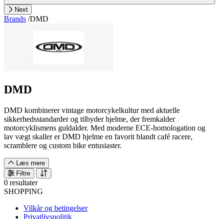
Next
Brands
/
DMD
DMD
DMD kombinerer vintage motorcykelkultur med aktuelle
sikkerhedsstandarder og tilbyder hjelme, der fremkalder
motorcyklismens guldalder. Med moderne ECE-homologation og
lav vægt skaller er DMD hjelme en favorit blandt café racere,
scramblere og custom bike entusiaster.
Læs mere
Filtre
0 resultater
SHOPPING
Vilkår og betingelser
Privatlivspolitik