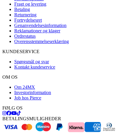
Fragt og levering
Betaling
Returnering
Fortrydelsesret
Genanvendelsesinformation
Reklamationer og klager
Ordrestatus
Overensstemmelseserklæring
KUNDESERVICE
Spørgsmål og svar
Kontakt kundeservice
OM OS
Om 24MX
Investorinformation
Job hos Pierce
FØLG OS
BETALINGSMULIGHEDER