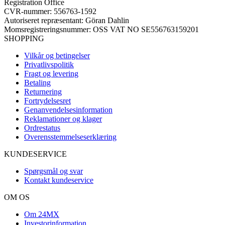
Registration Office
CVR-nummer: 556763-1592
Autoriseret repræsentant: Göran Dahlin
Momsregistreringsnummer: OSS VAT NO SE556763159201
SHOPPING
Vilkår og betingelser
Privatlivspolitik
Fragt og levering
Betaling
Returnering
Fortrydelsesret
Genanvendelsesinformation
Reklamationer og klager
Ordrestatus
Overensstemmelseserklæring
KUNDESERVICE
Spørgsmål og svar
Kontakt kundeservice
OM OS
Om 24MX
Investorinformation