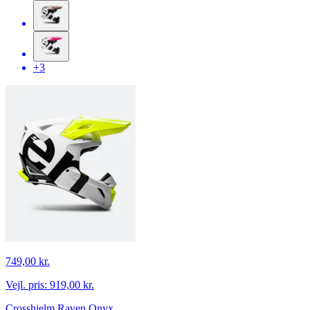
+3
749,00 kr.
Vejl. pris:
919,00 kr.
Crosshjelm Raven Onyx