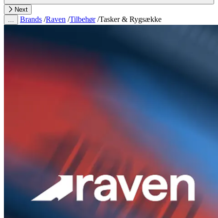
Next
Brands
/
Raven
/
Tilbehør
/
Tasker & Rygsække
…