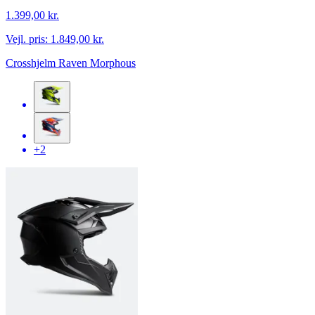
1.399,00 kr.
Vejl. pris:
1.849,00 kr.
Crosshjelm Raven Morphous
+2