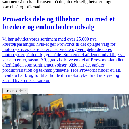
sammen så du kan fokusere på det, der virkelig betyder noget –
kørsel på og off-road.
Proworks dele og tilbehør – nu med et
bredere og endnu bedre udvalg
Vi har udvidet vores sortiment med over 25.000 nye
køretøjspasninger, hvilket gør Proworks til det oplagte valg for
motorcyklister, der ønsker at servicere og vedligeholde deres
motorcykler på den rigtige måde. Som en del af denne udvikling vil
visse mærker, såsom A9, gradvist blive en del af Proworks-familien,
efterhånden som sortimentet vokser, både når det gælder
produktvariation og teknisk ydeevne. Hos Proworks finder du alt,
hvad du har brug for til at holde din motorcykel fuldt udstyret og
klar til hver eneste køretur.
Udforsk dele