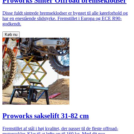
Proworks Sinter Offroad bremseklodser
Disse fuldt sintrede bremseklodser er bygget til alle køreforhold og
har en enestående slidstyrke. Fremstillet i Europa og ECE R90-
godkendt.
Køb nu
Proworks sakselift 31-82 cm
Fremstillet af stål i høj kvalitet, der passer til de fleste offroad-
motorcykler. Klar til at løfte op til 160 kg. Mød dit nye