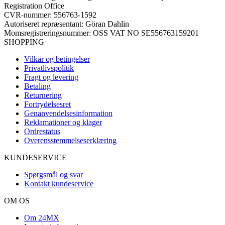
Registration Office
CVR-nummer: 556763-1592
Autoriseret repræsentant: Göran Dahlin
Momsregistreringsnummer: OSS VAT NO SE556763159201
SHOPPING
Vilkår og betingelser
Privatlivspolitik
Fragt og levering
Betaling
Returnering
Fortrydelsesret
Genanvendelsesinformation
Reklamationer og klager
Ordrestatus
Overensstemmelseserklæring
KUNDESERVICE
Spørgsmål og svar
Kontakt kundeservice
OM OS
Om 24MX