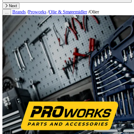
Next
Brands
/
Proworks
/
Olie & Smøremidler
/
Olier
…