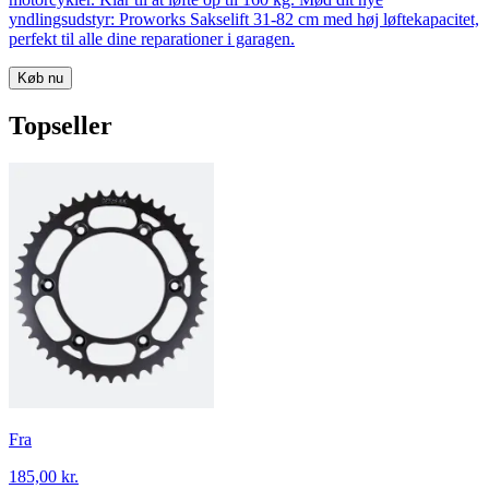
yndlingsudstyr: Proworks Sakselift 31-82 cm med høj løftekapacitet,
perfekt til alle dine reparationer i garagen.
Køb nu
Topseller
Fra
185,00 kr.