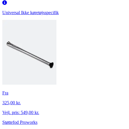
Universal
Ikke køretøjsspecifik
Fra
325,00 kr.
Vejl. pris:
549,00 kr.
Støttefod Proworks