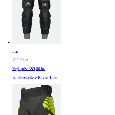
Fra
205,00 kr.
Vejl. pris:
389,00 kr.
Knæbeskyttere Raven Tibia