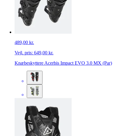
489,00 kr.
Vejl. pris:
649,00 kr.
Knæbeskyttere Acerbis Impact EVO 3.0 MX (Par)