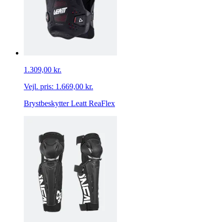
1.309,00 kr.
Vejl. pris:
1.669,00 kr.
Brystbeskytter Leatt ReaFlex