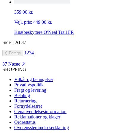
359,00 kr.
Vejl. pris:
449,00 kr.
Knæbeskyttere O'Neal Trail FR
Side
1
Af
37
1
2
3
4
Forrige
...
37
Næste
SHOPPING
Vilkår og betingelser
Privatlivspolitik
Fragt og levering
Betaling
Returnering
Fortrydelsesret
Genanvendelsesinformation
Reklamationer og klager
Ordrestatus
Overensstemmelseserklæring