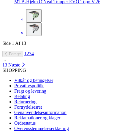
MTB-Hjelm O'Neal Trapper EVO Topo V.26
Side
1
Af
13
1
2
3
4
Forrige
...
13
Næste
SHOPPING
Vilkår og betingelser
Privatlivspolitik
Fragt og levering
Betaling
Returnering
Fortrydelsesret
Genanvendelsesinformation
Reklamationer og klager
Ordrestatus
Overensstemmelseserklæring