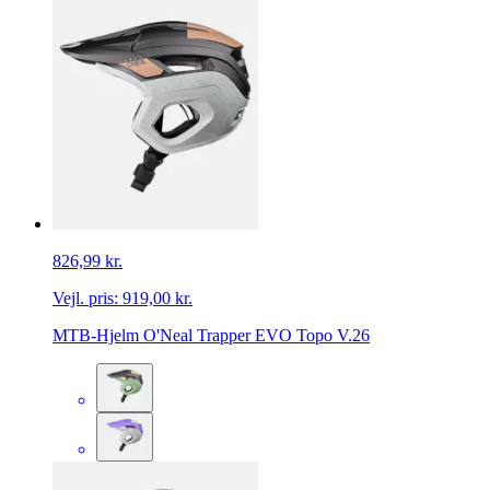
826,99 kr.
Vejl. pris:
919,00 kr.
MTB-Hjelm O'Neal Trapper EVO Topo V.26