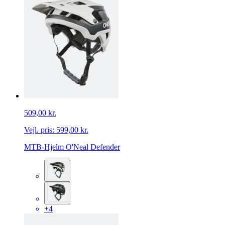
509,00 kr.
Vejl. pris:
599,00 kr.
MTB-Hjelm O'Neal Defender
+4