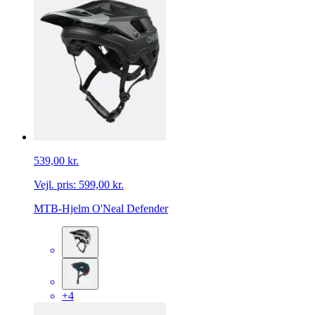
539,00 kr.
Vejl. pris:
599,00 kr.
MTB-Hjelm O'Neal Defender
+4