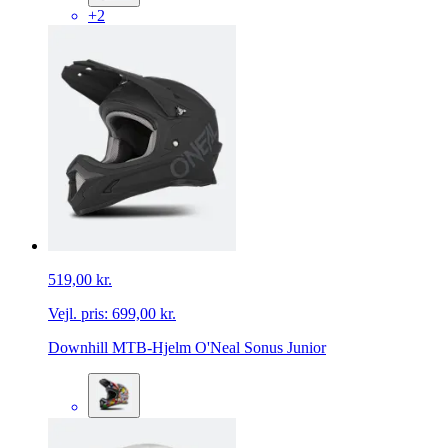
+2
519,00 kr.
Vejl. pris:
699,00 kr.
Downhill MTB-Hjelm O'Neal Sonus Junior