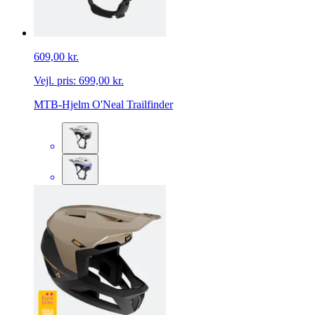
609,00 kr.
Vejl. pris:
699,00 kr.
MTB-Hjelm O'Neal Trailfinder