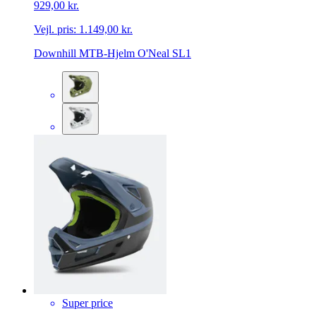
929,00 kr.
Vejl. pris:
1.149,00 kr.
Downhill MTB-Hjelm O'Neal SL1
Super price