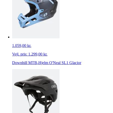
1.059,00 kr.
Vejl. pris:
1.299,00 kr.
Downhill MTB-Hjelm O'Neal SL1 Glacior