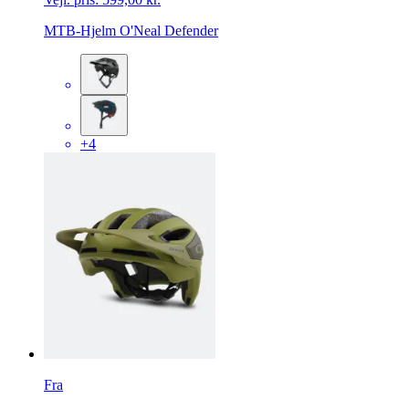
MTB-Hjelm O'Neal Defender
+4
Fra