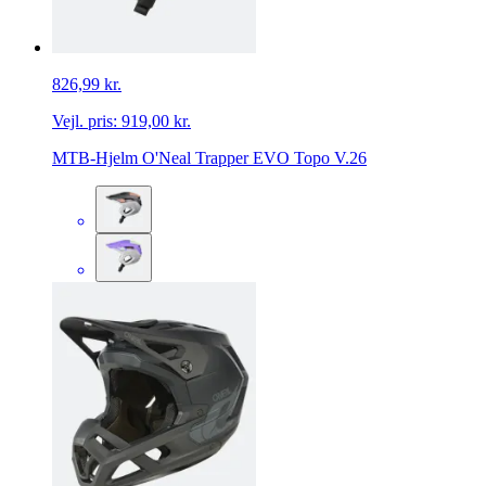
826,99 kr.
Vejl. pris:
919,00 kr.
MTB-Hjelm O'Neal Trapper EVO Topo V.26