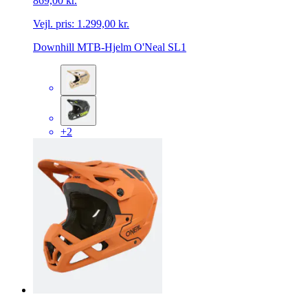
869,00 kr.
Vejl. pris:
1.299,00 kr.
Downhill MTB-Hjelm O'Neal SL1
+2