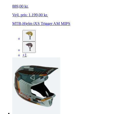
889,00 kr.
Vejl. pris:
1.199,00 kr.
MTB-Hjelm iXS Trigger AM MIPS
+1