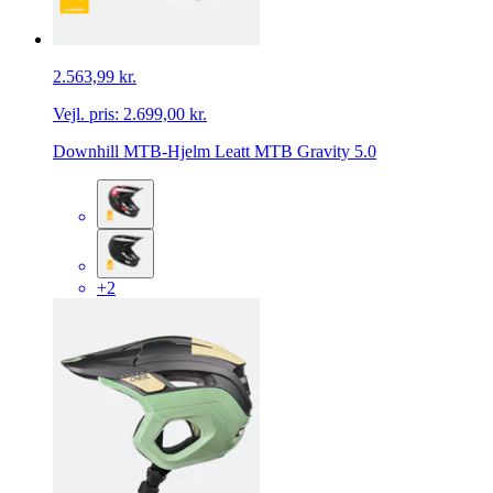
2.563,99 kr.
Vejl. pris:
2.699,00 kr.
Downhill MTB-Hjelm Leatt MTB Gravity 5.0
+2