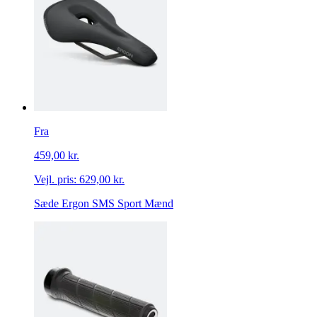
Fra
459,00 kr.
Vejl. pris:
629,00 kr.
Sæde Ergon SMS Sport Mænd