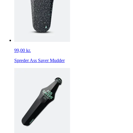
99,00 kr.
Spreder Ass Saver Mudder