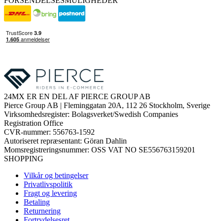
FORSENDELSESMULIGHEDER
24MX ER EN DEL AF PIERCE GROUP AB
Pierce Group AB | Fleminggatan 20A, 112 26 Stockholm, Sverige
Virksomhedsregister: Bolagsverket/Swedish Companies
Registration Office
CVR-nummer: 556763-1592
Autoriseret repræsentant: Göran Dahlin
Momsregistreringsnummer: OSS VAT NO SE556763159201
SHOPPING
Vilkår og betingelser
Privatlivspolitik
Fragt og levering
Betaling
Returnering
Fortrydelsesret