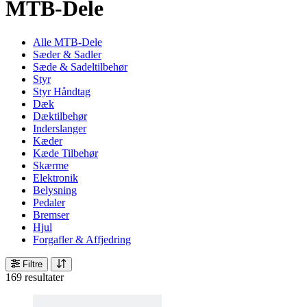
MTB-Dele
Alle MTB-Dele
Sæder & Sadler
Sæde & Sadeltilbehør
Styr
Styr Håndtag
Dæk
Dæktilbehør
Inderslanger
Kæder
Kæde Tilbehør
Skærme
Elektronik
Belysning
Pedaler
Bremser
Hjul
Forgafler & Affjedring
Filtre
169 resultater