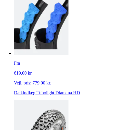
Fra
619,00 kr.
Vejl. pris:
779,00 kr.
Dækindlæg Tubolight Diamana HD