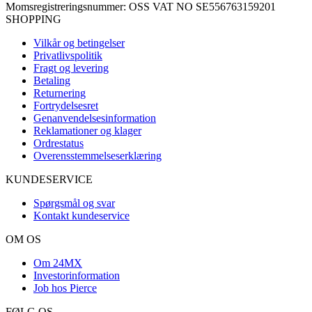
Momsregistreringsnummer: OSS VAT NO SE556763159201
SHOPPING
Vilkår og betingelser
Privatlivspolitik
Fragt og levering
Betaling
Returnering
Fortrydelsesret
Genanvendelsesinformation
Reklamationer og klager
Ordrestatus
Overensstemmelseserklæring
KUNDESERVICE
Spørgsmål og svar
Kontakt kundeservice
OM OS
Om 24MX
Investorinformation
Job hos Pierce
FØLG OS