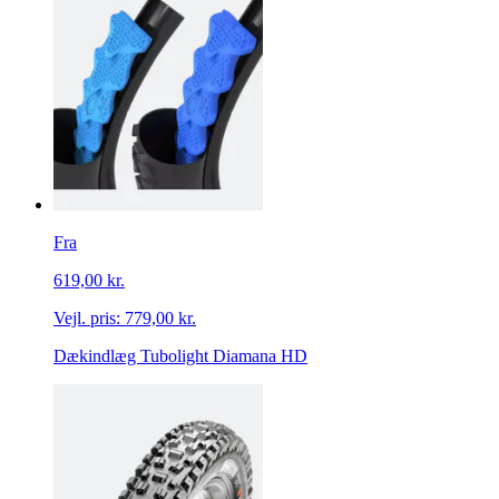
Fra
619,00 kr.
Vejl. pris:
779,00 kr.
Dækindlæg Tubolight Diamana HD