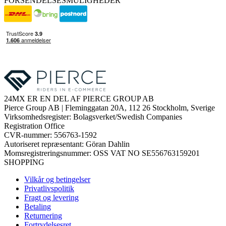
FORSENDELSESMULIGHEDER
24MX ER EN DEL AF PIERCE GROUP AB
Pierce Group AB | Fleminggatan 20A, 112 26 Stockholm, Sverige
Virksomhedsregister: Bolagsverket/Swedish Companies
Registration Office
CVR-nummer: 556763-1592
Autoriseret repræsentant: Göran Dahlin
Momsregistreringsnummer: OSS VAT NO SE556763159201
SHOPPING
Vilkår og betingelser
Privatlivspolitik
Fragt og levering
Betaling
Returnering
Fortrydelsesret