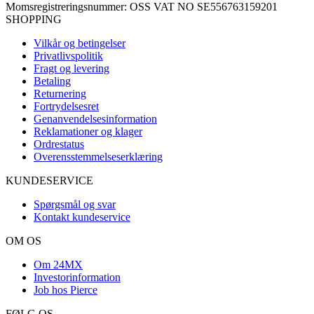
Momsregistreringsnummer: OSS VAT NO SE556763159201
SHOPPING
Vilkår og betingelser
Privatlivspolitik
Fragt og levering
Betaling
Returnering
Fortrydelsesret
Genanvendelsesinformation
Reklamationer og klager
Ordrestatus
Overensstemmelseserklæring
KUNDESERVICE
Spørgsmål og svar
Kontakt kundeservice
OM OS
Om 24MX
Investorinformation
Job hos Pierce
FØLG OS