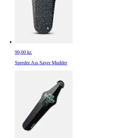
99,00 kr.
Spreder Ass Saver Mudder