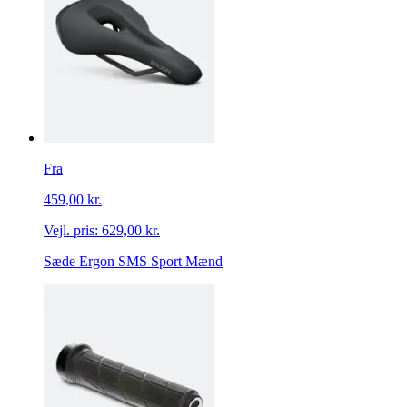
Fra
459,00 kr.
Vejl. pris:
629,00 kr.
Sæde Ergon SMS Sport Mænd