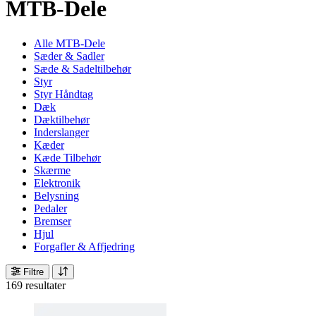
MTB-Dele
Alle MTB-Dele
Sæder & Sadler
Sæde & Sadeltilbehør
Styr
Styr Håndtag
Dæk
Dæktilbehør
Inderslanger
Kæder
Kæde Tilbehør
Skærme
Elektronik
Belysning
Pedaler
Bremser
Hjul
Forgafler & Affjedring
Filtre
169 resultater