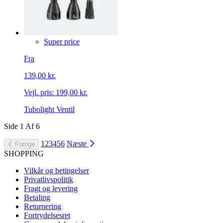
Super price
Fra
139,00 kr.
Vejl. pris:
199,00 kr.
Tubolight Ventil
Side
1
Af
6
1
2
3
4
5
6
Næste
Forrige
SHOPPING
Vilkår og betingelser
Privatlivspolitik
Fragt og levering
Betaling
Returnering
Fortrydelsesret