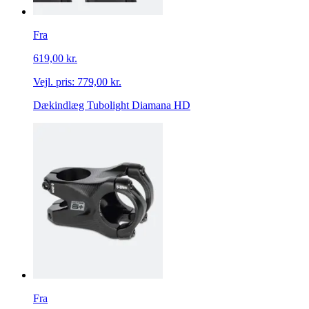
Fra
619,00 kr.
Vejl. pris:
779,00 kr.
Dækindlæg Tubolight Diamana HD
Fra