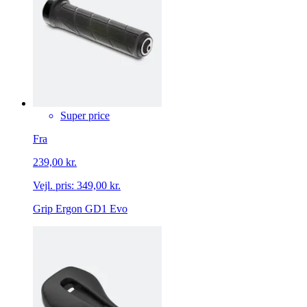
Super price
Fra
239,00 kr.
Vejl. pris:
349,00 kr.
Grip Ergon GD1 Evo