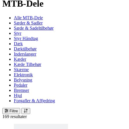
MTB-Dele
Alle MTB-Dele
Sæder & Sadler
Sæde & Sadeltilbehør
Styr
Styr Håndtag
Dæk
Dæktilbehør
Inderslanger
Kæder
Kæde Tilbehør
Skærme
Elektronik
Belysning
Pedaler
Bremser
Hjul
Forgafler & Affjedring
Filtre
169 resultater