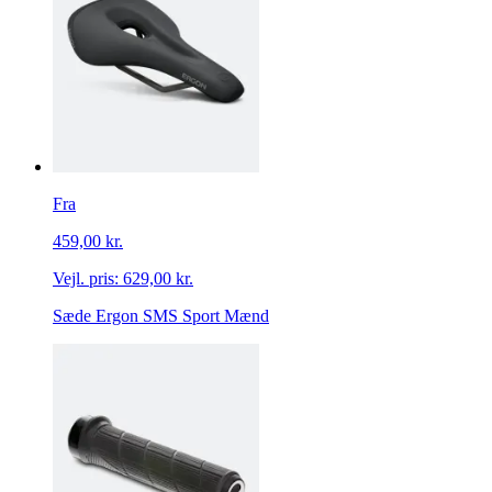
Fra
459,00 kr.
Vejl. pris:
629,00 kr.
Sæde Ergon SMS Sport Mænd