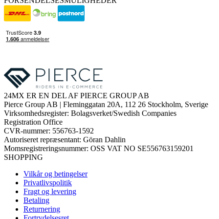
FORSENDELSESMULIGHEDER
24MX ER EN DEL AF PIERCE GROUP AB
Pierce Group AB | Fleminggatan 20A, 112 26 Stockholm, Sverige
Virksomhedsregister: Bolagsverket/Swedish Companies
Registration Office
CVR-nummer: 556763-1592
Autoriseret repræsentant: Göran Dahlin
Momsregistreringsnummer: OSS VAT NO SE556763159201
SHOPPING
Vilkår og betingelser
Privatlivspolitik
Fragt og levering
Betaling
Returnering
Fortrydelsesret