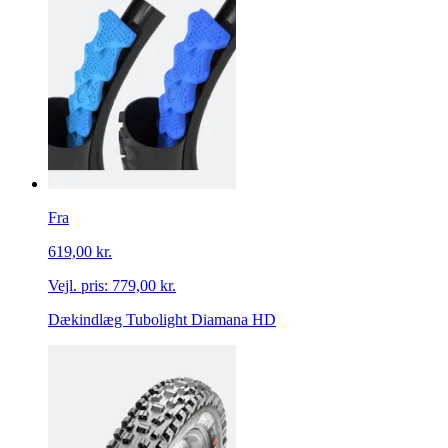
Fra
619,00 kr.
Vejl. pris:
779,00 kr.
Dækindlæg Tubolight Diamana HD