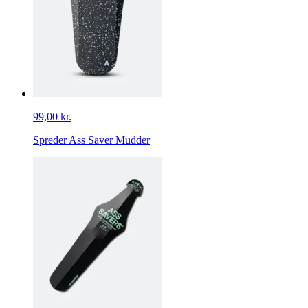
99,00 kr.
Spreder Ass Saver Mudder