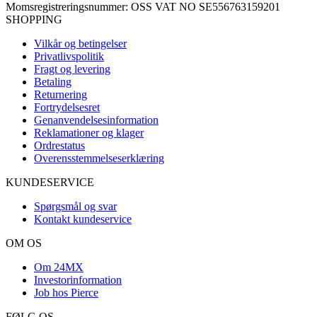
Momsregistreringsnummer: OSS VAT NO SE556763159201
SHOPPING
Vilkår og betingelser
Privatlivspolitik
Fragt og levering
Betaling
Returnering
Fortrydelsesret
Genanvendelsesinformation
Reklamationer og klager
Ordrestatus
Overensstemmelseserklæring
KUNDESERVICE
Spørgsmål og svar
Kontakt kundeservice
OM OS
Om 24MX
Investorinformation
Job hos Pierce
FØLG OS