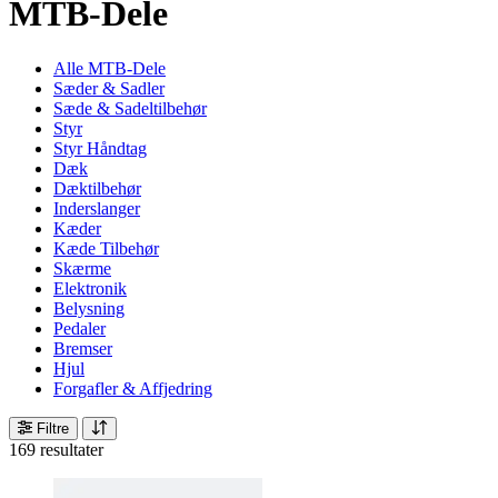
MTB-Dele
Alle MTB-Dele
Sæder & Sadler
Sæde & Sadeltilbehør
Styr
Styr Håndtag
Dæk
Dæktilbehør
Inderslanger
Kæder
Kæde Tilbehør
Skærme
Elektronik
Belysning
Pedaler
Bremser
Hjul
Forgafler & Affjedring
Filtre
169 resultater