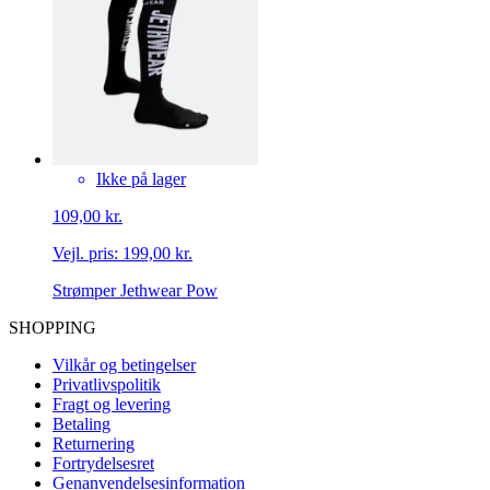
Ikke på lager
109,00 kr.
Vejl. pris:
199,00 kr.
Strømper Jethwear Pow
SHOPPING
Vilkår og betingelser
Privatlivspolitik
Fragt og levering
Betaling
Returnering
Fortrydelsesret
Genanvendelsesinformation