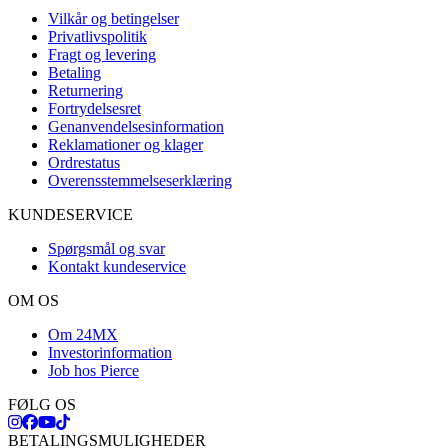
Vilkår og betingelser
Privatlivspolitik
Fragt og levering
Betaling
Returnering
Fortrydelsesret
Genanvendelsesinformation
Reklamationer og klager
Ordrestatus
Overensstemmelseserklæring
KUNDESERVICE
Spørgsmål og svar
Kontakt kundeservice
OM OS
Om 24MX
Investorinformation
Job hos Pierce
FØLG OS
BETALINGSMULIGHEDER