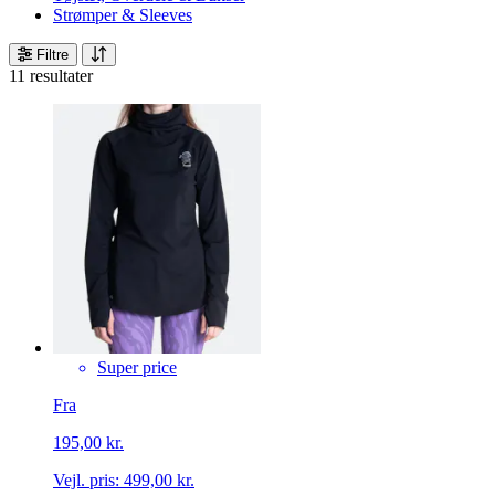
Strømper & Sleeves
Filtre
11 resultater
Super price
Fra
195,00 kr.
Vejl. pris:
499,00 kr.