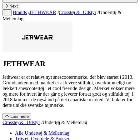
Next
Brands
/
JETHWEAR
/
Crosstøj & -Udstyr
/
Undertøj &
…
Mellemlag
JETHWEAR
Jethwear er et relativt nyt snescootermærke, der blev startet i 2013.
Grundtanken med mærket er at levere stilfuldt, overkommeligt og
lækkert snescootertøj i et cool freeride-design. Mærket vokser mere
og mere for hvert år der går og leverer fortsat godt og stilfuldt tøj. I
2018 kommer de også ind på det canadiske marked. Vi bukker for
dette unikke svenske tøjmærke.
Læs mere
Crosstøj & -Udstyr
/
Undertøj & Mellemlag
Alle Undertøj & Mellemlag
Tøjsæt, Overdele & Bukser