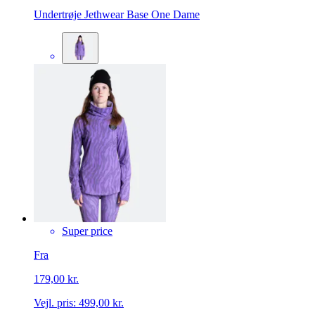
Undertrøje Jethwear Base One Dame
Super price
Fra
179,00 kr.
Vejl. pris:
499,00 kr.