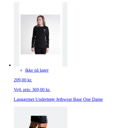
Ikke på lager
209,00 kr.
Vejl. pris:
369,00 kr.
Langærmet Undertrøje Jethwear Base One Dame