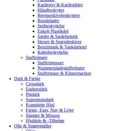
Kædestyr & Kædeglider
Håndbeskytter
Bremseskivebeskyttere
Bundplader
Stelbeskyttelse
Enkelt Plastikdel
Sæder & Sædebetræk
Skruer & Spændeskiver
Benzintank & Tankdæksel
Kølerbeskyttelse
Stafferinger
Stafferingssæt
Nummerpladestafferinger
Stafferinger & Klistermærker
Dæk & Fælge
Crossdæk
Endurodæk
Pigdæk
Supermotodæk
Komplette Hjul
Fælge, Eger, Nav & Lejer
Slanger & Mousse
Hjuldele & -Tilbehør
Olie & Smøremidler