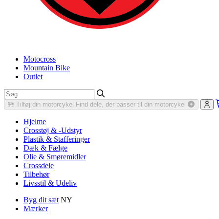
Motocross
Mountain Bike
Outlet
Tilføj din motorcykel
Find dele, der passer til din motorcykel
Hjelme
Crosstøj & -Udstyr
Plastik & Stafferinger
Dæk & Fælge
Olie & Smøremidler
Crossdele
Tilbehør
Livsstil & Udeliv
Byg dit sæt
NY
Mærker