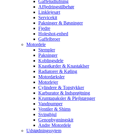
Gaffeludlufning
Affjedringstilbehør
Linklejesæt
Servicekit
Pakninger & Bøsninger
Fjedre
Holeshot-enhed
Gaffelbroer
Motordele
Stempler
Pakninger
Koblingsdele
Knastkæder & Knastaklser
Radiatorer & Køling
Motordæksler
Motorlejer
Cylindere & Topstykker
Karburator & Indsprøjtning
Krumtapaksler & Plejlstænger
Vandpumper
Ventiler & Shims
Svinghjul
Genopbygningskit
Andre Motordele
Udstødningssytem