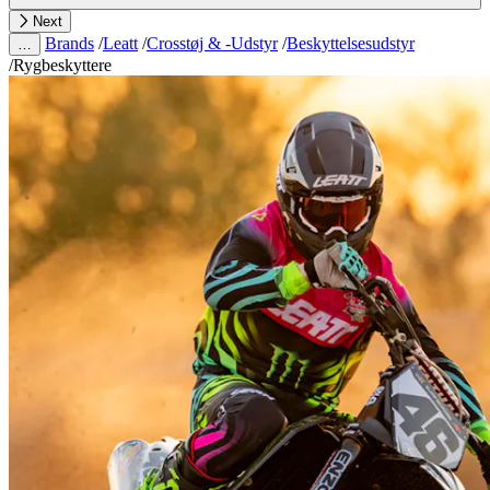
Next
Brands
/
Leatt
/
Crosstøj & -Udstyr
/
Beskyttelsesudstyr
…
/
Rygbeskyttere