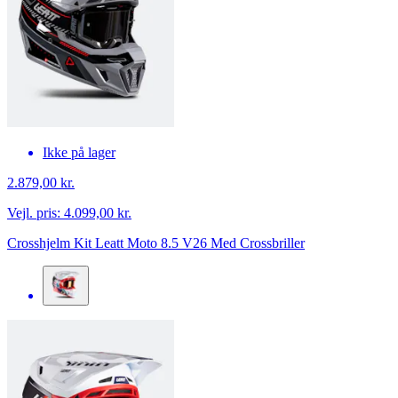
Ikke på lager
2.879,00 kr.
Vejl. pris:
4.099,00 kr.
Crosshjelm Kit Leatt Moto 8.5 V26 Med Crossbriller