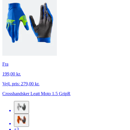
Fra
199,00 kr.
Vejl. pris:
279,00 kr.
Crosshandsker Leatt Moto 1.5 GripR
+3