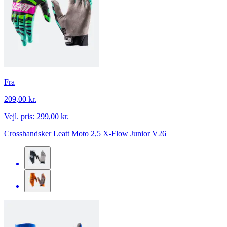
Fra
209,00 kr.
Vejl. pris:
299,00 kr.
Crosshandsker Leatt Moto 2,5 X-Flow Junior V26