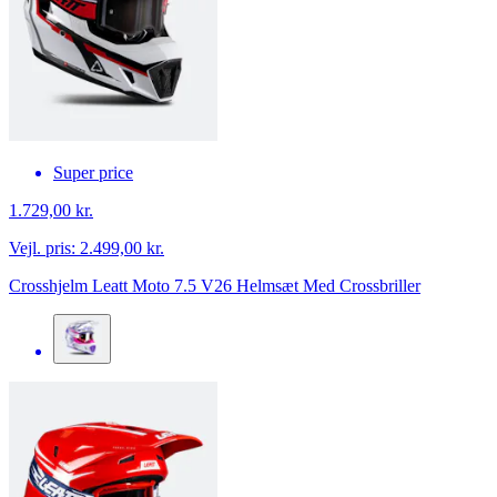
Super price
1.729,00 kr.
Vejl. pris:
2.499,00 kr.
Crosshjelm Leatt Moto 7.5 V26 Helmsæt Med Crossbriller