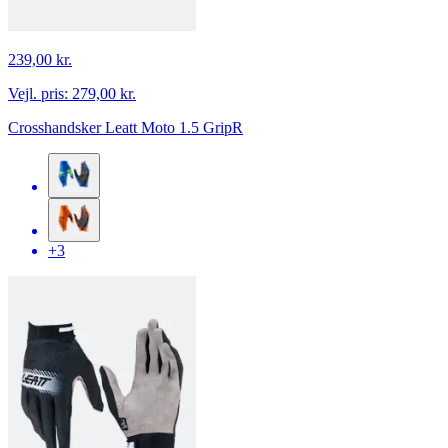
239,00 kr.
Vejl. pris:
279,00 kr.
Crosshandsker Leatt Moto 1.5 GripR
+3