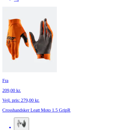
Fra
209,00 kr.
Vejl. pris:
279,00 kr.
Crosshandsker Leatt Moto 1.5 GripR