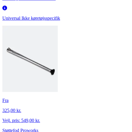
Universal
Ikke køretøjsspecifik
Fra
325,00 kr.
Vejl. pris:
549,00 kr.
Støttefod Proworks