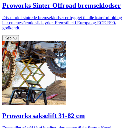
Proworks Sinter Offroad bremseklodser
Disse fuldt sintrede bremseklodser er bygget til alle køreforhold og
har en enestående slidstyrke. Fremstillet i Europa og ECE R90-
godkendt.
Køb nu
Proworks sakselift 31-82 cm
Fremstillet af stål i høj kvalitet, der passer til de fleste offroad-