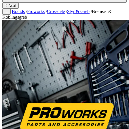
Next
Brands
/
Proworks
/
Crossdele
/
Styr & Greb
/
Bremse- &
…
Koblingsgreb