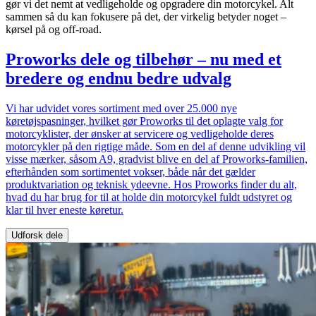
gør vi det nemt at vedligeholde og opgradere din motorcykel. Alt
sammen så du kan fokusere på det, der virkelig betyder noget –
kørsel på og off-road.
Proworks dele og tilbehør – nu med et
bredere og endnu bedre udvalg
Vi har udvidet vores sortiment med over 25.000 nye
køretøjspasninger, hvilket gør Proworks til det oplagte valg for
motorcyklister, der ønsker at servicere og vedligeholde deres
motorcykler på den rigtige måde. Som en del af denne udvikling vil
visse mærker, såsom A9, gradvist blive en del af Proworks-familien,
efterhånden som sortimentet vokser, både når det gælder
produktvariation og teknisk ydeevne. Hos Proworks finder du alt,
hvad du har brug for til at holde din motorcykel fuldt udstyret og
klar til hver eneste køretur.
Udforsk dele