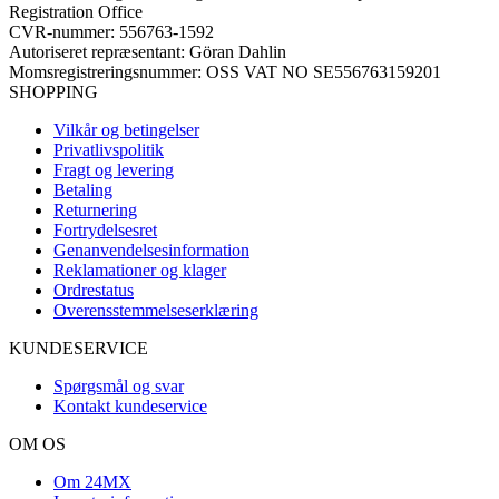
Registration Office
CVR-nummer: 556763-1592
Autoriseret repræsentant: Göran Dahlin
Momsregistreringsnummer: OSS VAT NO SE556763159201
SHOPPING
Vilkår og betingelser
Privatlivspolitik
Fragt og levering
Betaling
Returnering
Fortrydelsesret
Genanvendelsesinformation
Reklamationer og klager
Ordrestatus
Overensstemmelseserklæring
KUNDESERVICE
Spørgsmål og svar
Kontakt kundeservice
OM OS
Om 24MX